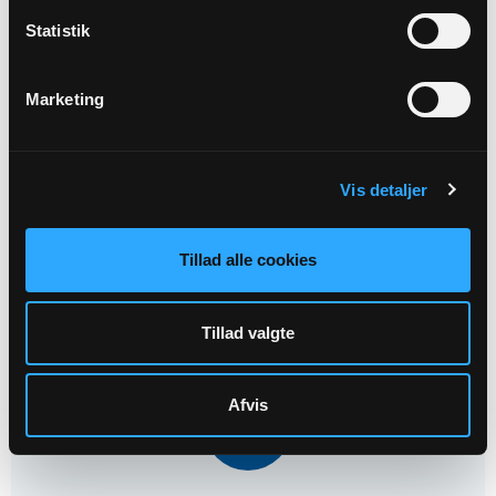
Statistik
24
Marketing
SEP
Vis detaljer
Strikkeklub i Syv Sognegård
Syv Sognegård kl. 14:00
Tillad alle cookies
Tillad valgte
24
Afvis
SEP