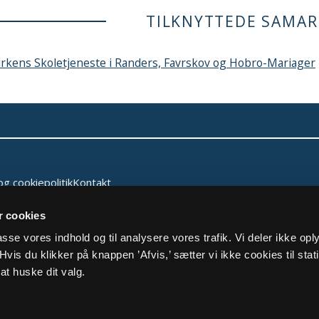
TILKNYTTEDE SAMAR
irkens Skoletjeneste i Randers, Favrskov og Hobro-Mariager
og cookiepolitik
Kontakt
 cookies
lpasse vores indhold og til analysere vores trafik. Vi deler ikke op
vis du klikker på knappen ’Afvis,’ sætter vi ikke cookies til stati
at huske dit valg.