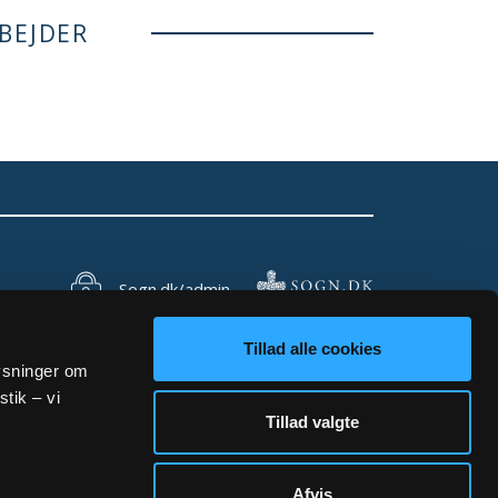
BEJDER
Sogn.dk/admin
Tillad alle cookies
lysninger om
stik – vi
Tillad valgte
Afvis