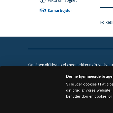
Fakta om sognet
Samarbejder
Folkek
Om Sogn.dk
Tilgængelighedserklæring
Privatlivs- 
Denne hjemmeside bruger
Vi bruger cookies til at ti
din brug af vores website. H
benytter dog en cookie for 