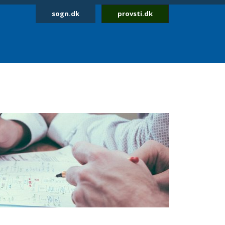
sogn.dk
provsti.dk