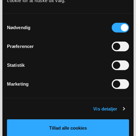
cookie for at huske dit valg.
Præst
Torill Nina Puntervold Kristensen
Samtykkevalg
Nødvendig
Adresse
Sunds Kirke,
Skivevej 15,
7451 Sunds
Præferencer
Beskrivelse
Statistik
Pinsedag
Marketing
Tilbage
Vis detaljer
Tillad alle cookies