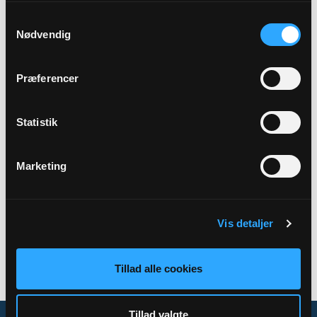
Samtykkevalg
Præst
Nødvendig
Else Juul
Præferencer
Adresse
Strellev Kirke,
Lynevej 73,
Strellev,
6870 Ølgod
Statistik
Marketing
Tilbage
Vis detaljer
Tillad alle cookies
Tillad valgte