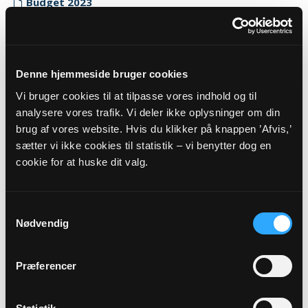
Budget 2023
Myndighedskode: 8296
(CVR-nr. 34741891)
Regnskab 2023
Denne hjemmeside bruger cookies
Myndighedskode: 8296
Vi bruger cookies til at tilpasse vores indhold og til
(CVR-nr. 34741891)
analysere vores trafik. Vi deler ikke oplysninger om din
brug af vores website. Hvis du klikker på knappen ’Afvis,’
Revisor erklæring 2023
sætter vi ikke cookies til statistik – vi benytter dog en
Myndighedskode: 8296
cookie for at huske dit valg.
(CVR-nr. 34741891)
2022
Samtykkevalg
Budget 2022
Nødvendig
Myndighedskode: 8296
(CVR-nr. 34741891)
Præferencer
Regnskab 2022
Myndighedskode: 8296