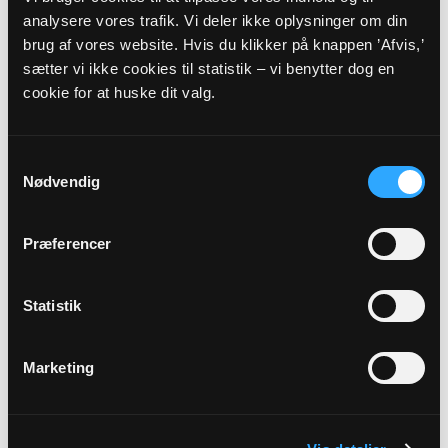
Christian Hildebrandt
analysere vores trafik. Vi deler ikke oplysninger om din
brug af vores website. Hvis du klikker på knappen ’Afvis,’
sætter vi ikke cookies til statistik – vi benytter dog en
Alle gudstjenester
cookie for at huske dit valg.
Samtykkevalg
Nødvendig
Arrangementer
Præferencer
10
Statistik
AUG
Marketing
Sang aften
Stensby Kirke, kl. 18:30