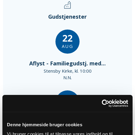
Gudstjenester
22
AUG
Aflyst - Familiegudstj. med...
Stensby Kirke, kl. 10:00
N.N.
30
AUG
Højmesse m. dåb
Denne hjemmeside bruger cookies
Stensby Kirke, kl. 10:00
Vi bruger cookies til at tilpasse vores indhold og til