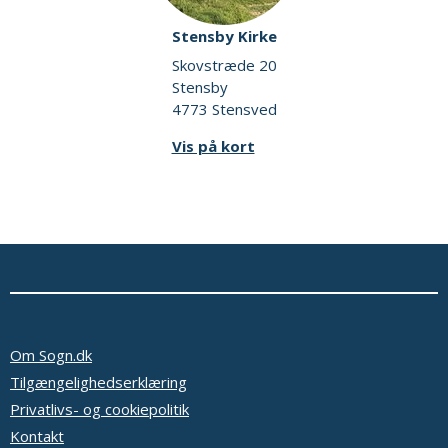
Stensby Kirke
Skovstræde 20
Stensby
4773 Stensved
Vis på kort
Om Sogn.dk
Tilgængelighedserklæring
Privatlivs- og cookiepolitik
Kontakt