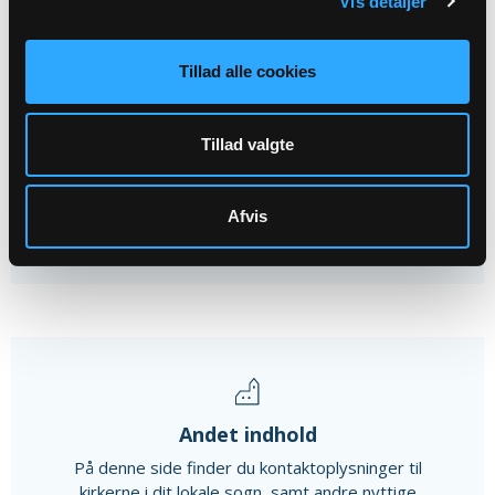
Vis detaljer
12
AUG
Tillad alle cookies
Menighedsrådsmøde - Stensby
Tillad valgte
Stensved Sognegård, kl. 19:00
Afvis
Alle arrangementer
Andet indhold
På denne side finder du kontaktoplysninger til
kirkerne i dit lokale sogn, samt andre nyttige