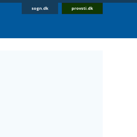
sogn.dk
provsti.dk