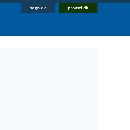
sogn.dk
provsti.dk