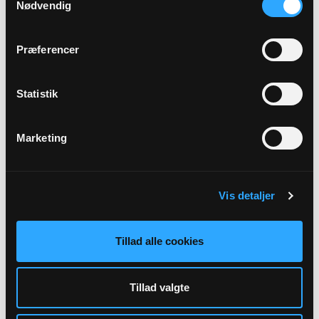
Nødvendig
graverrasmus@gmail.com
Præferencer
22248551
Statistik
Marketing
Vis detaljer
Gravermedhjælper
Tillad alle cookies
Tina Kragelund Pedersen
Tillad valgte
tinasolbjergkirke@gmail.com
98337211