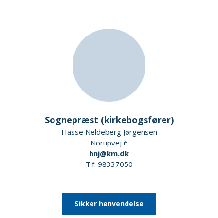
Sognepræst (kirkebogsfører)
Hasse Neldeberg Jørgensen
Norupvej 6
hnj@km.dk
Tlf: 98337050
Sikker henvendelse