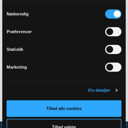
Samtykkevalg
Præst
Nødvendig
Christian Dalsgaard Thomsen
Præferencer
Adresse
Sønder Felding Kirke,
Skolegade 6,
7280 Sønder Felding
Statistik
Marketing
Tilbage
Vis detaljer
Tillad alle cookies
Tillad valgte