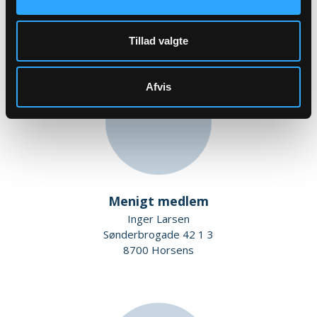
Mimersgade 9B st th
8700 Horsens
Tillad valgte
Afvis
Menigt medlem
Inger Larsen
Sønderbrogade 42 1 3
8700 Horsens