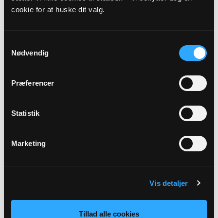
cookie for at huske dit valg.
Menigt medlem
Samtykkevalg
Anders Alexander Wenzel Eskedal
Nødvendig
Godsbanegade 4 st 3
8700 Horsens
Præferencer
Statistik
Marketing
Vis detaljer
Menigt medlem
Liselotte Rasmussen
Tillad alle cookies