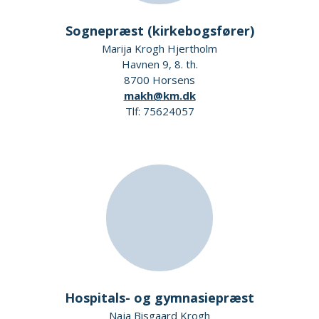
Sognepræst (kirkebogsfører)
Marija Krogh Hjertholm
Havnen 9, 8. th.
8700 Horsens
makh@km.dk
Tlf: 75624057
Hospitals- og gymnasiepræst
Naja Bisgaard Krogh