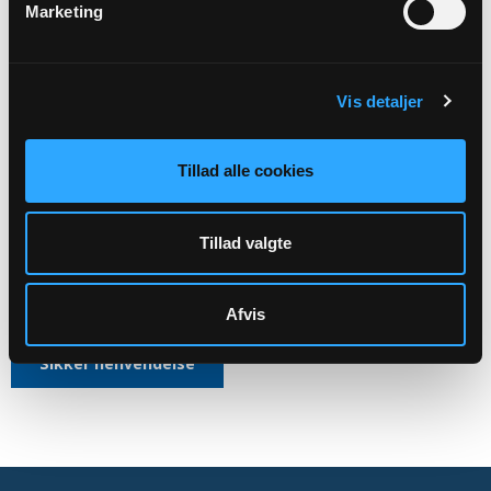
Marketing
Kirkens ledelse
Aktiviteter
Vis detaljer
Kirkegårdsdrift
Administration mv.
Tillad alle cookies
Skal rettes til menighedsrådet:
Søllinge Sogns Menighedsråds officiele E-mail:
Tillad valgte
7737@SOGN.DK
CVR: 42620114
Afvis
Sikker henvendelse