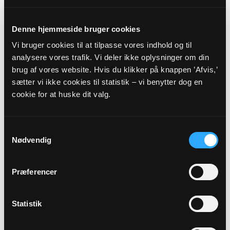
Skindegyde 5, 5863 Ferritslev Fyn
afh@km.dk
Tlf: 29449056
Denne hjemmeside bruger cookies
Vi bruger cookies til at tilpasse vores indhold og til
Fri hver mandag
analysere vores trafik. Vi deler ikke oplysninger om din
brug af vores website. Hvis du klikker på knappen ’Afvis,’
Sognets officielle E-mail:
sætter vi ikke cookies til statistik – vi benytter dog en
soellinge.sogn@km.dk
cookie for at huske dit valg.
Sikker henvendelse
Samtykkevalg
Nødvendig
Hvis du ønsker at sende os personfølsomme oplysninger
som f.eks. CPR nummer, anbefaler vi, at du laver en sikker
henvendelse.
Præferencer
HENVENDELSE
Statistik
VEDRØRENDE