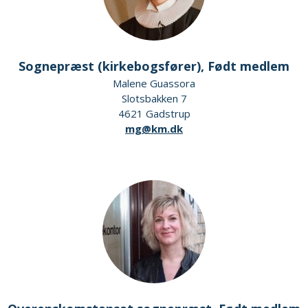
Sognepræst (kirkebogsfører), Født medlem
Malene Guassora
Slotsbakken 7
4621 Gadstrup
mg@km.dk