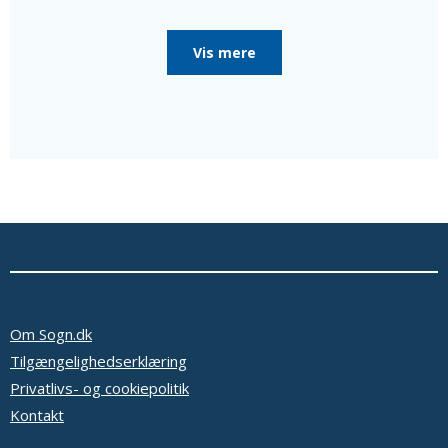
poster i menighedsrådet, som de er valgt til, da
menighedsrådet konstituerede sig, til særlige poster
Vis mere
som bl.a. kirkeværge og regnskabsfører.
Disse personer er i så fald nævnt efter de valgte
medlemmer sammen med en oplysning om, at de ikke er
medlemmer af menighedsrådet.
Ud over de valgte medlemmer består menighedsrådet
af tjenestemandsansatte sognepræster samt
overenskomstansatte præster, der er ansat i pastoratet
for mindst et år, som fødte medlemmer.
Oplysninger om præsterne fås ved at vælge linket
'Præster & medarb.' i menuen.
Se eventuelt bekendtgørelse af lov om
menighedsråd på Retsinformation.dk
Om Sogn.dk
Tilgængelighedserklæring
Privatlivs- og cookiepolitik
Kontakt