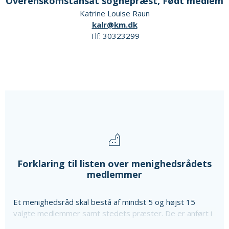
Overenskomstansat sognepræst, Født medlem
Katrine Louise Raun
kalr@km.dk
Tlf: 30323299
Forklaring til listen over menighedsrådets
medlemmer
Et menighedsråd skal bestå af mindst 5 og højst 15
valgte medlemmer samt stedets præster. De er anført i
ovenstående liste sammen med oplysning om særlige