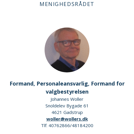
MENIGHEDSRÅDET
Formand, Personaleansvarlig, Formand for
valgbestyrelsen
Johannes Woller
Snoldelev Bygade 61
4621 Gadstrup
woller@wollers.dk
Tlf: 40762866/48184200