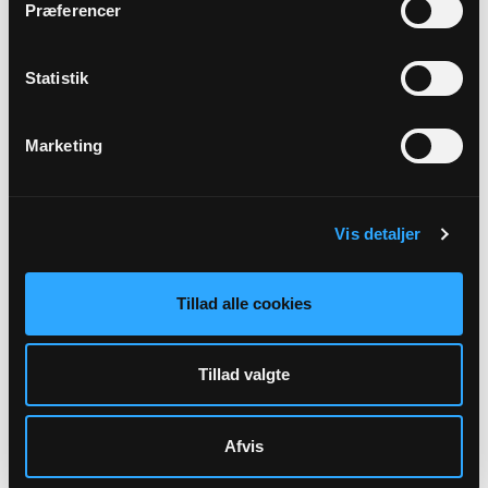
Præferencer
Anne Thea Peytz
Bulbrovej 5
4622 Havdrup
Statistik
Marketing
Vis detaljer
Tillad alle cookies
Sekretær, Medlem af valgbestyrelsen
Tillad valgte
Marianne Olsen Lange
Havdrupvej 1
4621 Gadstrup
Afvis