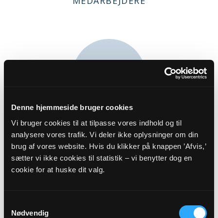
MEDARBEJDERE
Denne hjemmeside bruger cookies
Vi bruger cookies til at tilpasse vores indhold og til
Sognepræst pt. sygemeldt
analysere vores trafik. Vi deler ikke oplysninger om din
Torben Petersenm
brug af vores website. Hvis du klikker på knappen ’Afvis,’
Præstestien 2
sætter vi ikke cookies til statistik – vi benytter dog en
S. Spjellerup
cookie for at huske dit valg.
4653 Karise
Samtykkevalg
tpe@km.dk
Nødvendig
56710007