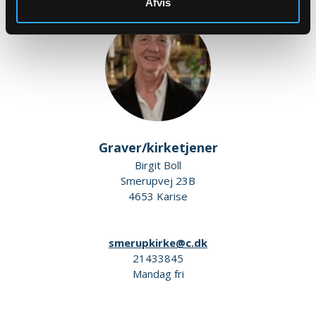
Afvis
Graver/kirketjener
Birgit Boll
Smerupvej 23B
4653 Karise
smerupkirke@c.dk
21433845
Mandag fri