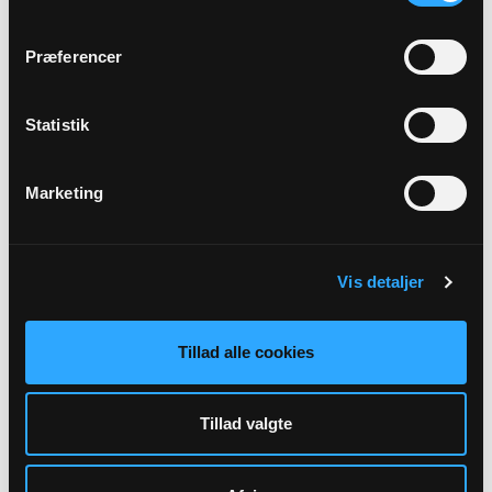
Dagligt undtagen mandag
Præferencer
Statistik
Marketing
Vis detaljer
Kordegn
Mette Hemmingsen
Tillad alle cookies
mph@km.dk
Tillad valgte
51207206