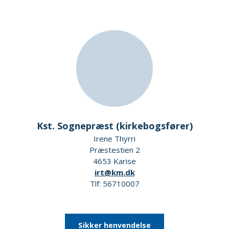
Kst. Sognepræst (kirkebogsfører)
Irene Thyrri
Præstestien 2
4653 Karise
irt@km.dk
Tlf: 56710007
Sikker henvendelse