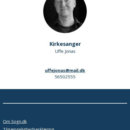
Kirkesanger
Uffe Jonas
uffejonas@mail.dk
56502555
Om Sogn.dk
Tilgængelighedserklæring