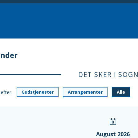
ender
DET SKER I SOG
 efter:
Gudstjenester
Arrangementer
Alle
August 2026