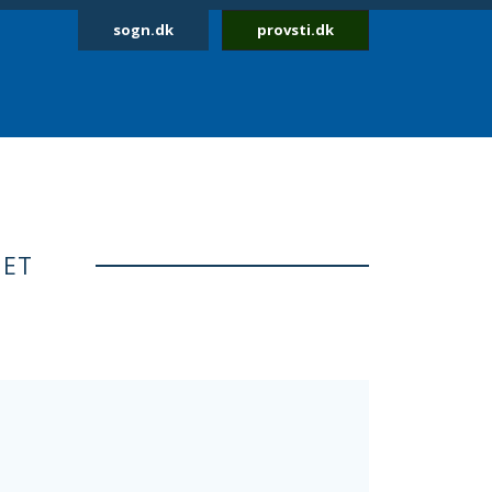
sogn.dk
provsti.dk
NET