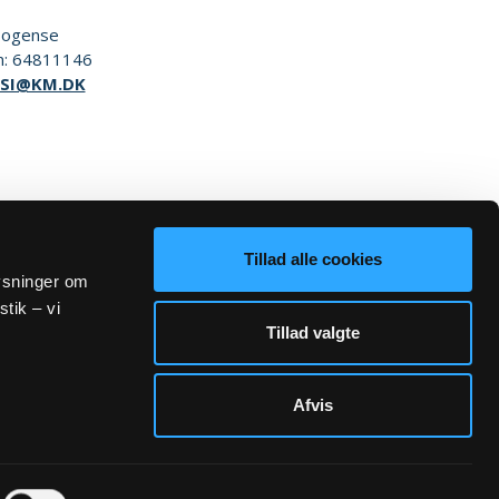
ogense
n:
64811146
SI@KM.DK
Tillad alle cookies
lysninger om
stik – vi
Tillad valgte
Afvis
Sogn.dk/admin