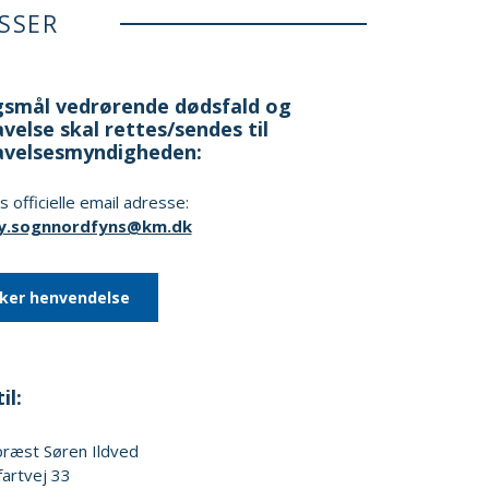
SSER
smål vedrørende dødsfald og
velse skal rettes/sendes til
avelsesmyndigheden:
 officielle email adresse:
y.sognnordfyns@km.dk
kker henvendelse
il:
præst
Søren Ildved
fartvej 33