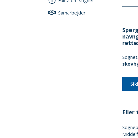
Fakta om sognet
Samarbejder
Spørg
navng
rette
Sognets
skovb
Sik
Eller t
Sogne
Middelf