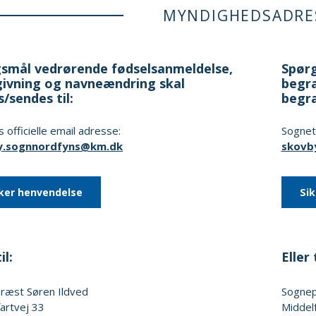
MYNDIGHEDSADRE
smål vedrørende fødselsanmeldelse,
Spørg
ivning og navneændring skal
begra
s/sendes til:
begr
 officielle email adresse:
Sognets
y.sognnordfyns@km.dk
skovb
ker henvendelse
Si
il:
Eller t
præst
Søren Ildved
Sogne
artvej 33
Middel