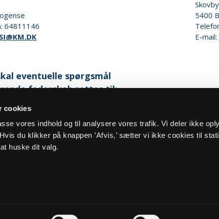
Skovby
ogense
5400
B
n:
64811146
Telefo
SI@KM.DK
E-mail:
kal eventuelle spørgsmål
rende faderskab rettes til:
 cookies
eside:
Familieretshuset
lpasse vores indhold og til analysere vores trafik. Vi deler ikke op
vis du klikker på knappen ’Afvis,’ sætter vi ikke cookies til stati
at huske dit valg.
og cookiepolitik
Kontakt