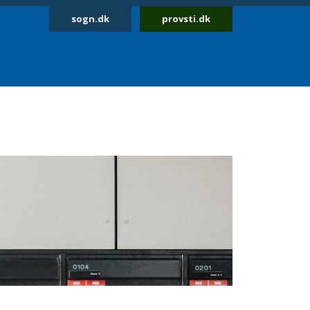
sogn.dk
provsti.dk