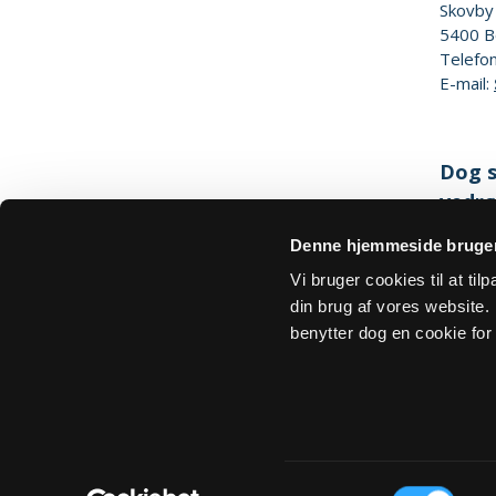
Skovby
5400
B
Telefo
E-mail:
Dog s
vedrø
Denne hjemmeside bruger
Hjemm
Vi bruger cookies til at ti
din brug af vores website. H
benytter dog en cookie for 
Om Sogn.dk
Tilgængelighedserklæring
Privatlivs- 
Samtykkevalg