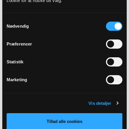
cookie for at huske dit valg.
Kirkedag
3. s. e. trin.
Samtykkevalg
Nødvendig
Præst
Søren Ildved
Præferencer
Adresse
Statistik
Skovby Kirke,
Middelfartvej 34,
Skovby,
5400 Bogense
Marketing
Tilbage
Vis detaljer
Tillad alle cookies