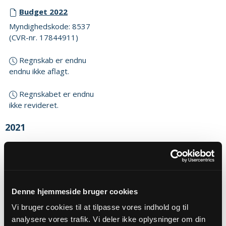
Budget 2022
Myndighedskode: 8537
(CVR-nr. 17844911)
Regnskab er endnu
endnu ikke aflagt.
Regnskabet er endnu
ikke revideret.
2021
Budget 2021
Myndighedskode: 8537
(CVR-nr. 17844911)
Denne hjemmeside bruger cookies
Regnskab 2021
Myndighedskode: 8537
Vi bruger cookies til at tilpasse vores indhold og til
(CVR-nr. 17844911)
analysere vores trafik. Vi deler ikke oplysninger om din