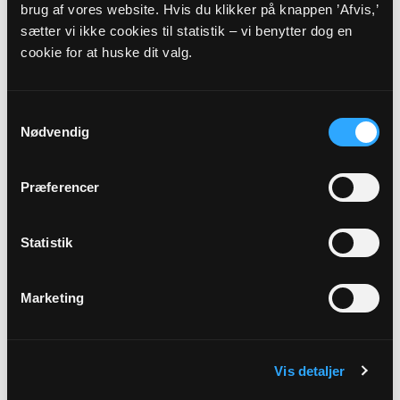
brug af vores website. Hvis du klikker på knappen ’Afvis,’
Inkluderet i regnskab 2021.
sætter vi ikke cookies til statistik – vi benytter dog en
cookie for at huske dit valg.
2020
Budget 2020
Samtykkevalg
Myndighedskode: 8537
Nødvendig
(CVR-nr. 17844911)
Regnskab 2020
Præferencer
Myndighedskode: 8537
(CVR-nr. 17844911)
Statistik
Inkluderet i regnskab 2020.
Marketing
Vis detaljer