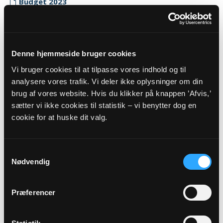
Budget 2023
Myndighedskode: 7468
(CVR-nr. 67264312)
Regnskab 2023
Denne hjemmeside bruger cookies
Myndighedskode: 7468
Vi bruger cookies til at tilpasse vores indhold og til
(CVR-nr. 67264312)
analysere vores trafik. Vi deler ikke oplysninger om din
brug af vores website. Hvis du klikker på knappen ’Afvis,’
Revisor erklæring 2023
sætter vi ikke cookies til statistik – vi benytter dog en
Myndighedskode: 7468
cookie for at huske dit valg.
(CVR-nr. 67264312)
2022
Samtykkevalg
Budget 2022
Nødvendig
Myndighedskode: 7468
(CVR-nr. 67264312)
Præferencer
Regnskab 2022
Myndighedskode: 7468