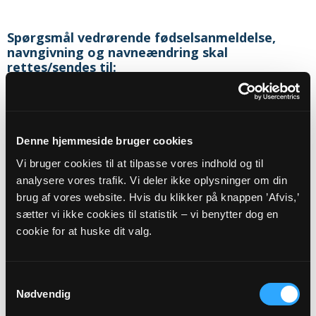
Spørgsmål vedrørende fødselsanmeldelse,
navngivning og navneændring skal
rettes/sendes til:
Sognets officielle email adresse:
skejby-
lisbjerg.sogn@km.dk
Denne hjemmeside bruger cookies
Sikker henvendelse
Vi bruger cookies til at tilpasse vores indhold og til
analysere vores trafik. Vi deler ikke oplysninger om din
brug af vores website. Hvis du klikker på knappen ’Afvis,’
sætter vi ikke cookies til statistik – vi benytter dog en
Eller til:
cookie for at huske dit valg.
Sognepræst
Marie-Louise Lieberoth Wadum
Skejbytoften 95
Samtykkevalg
Skejby
Nødvendig
8200
Aarhus N