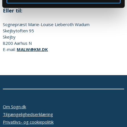
Eller til:
Sognepræst
Marie-Louise Lieberoth Wadum
Skejbytoften 95
Skejby
8200
Aarhus N
E-mail:
MALW@KM.DK
Om Sogn.dk
Tilgængelighedserklæring
Privatlivs- og cookiepolitik