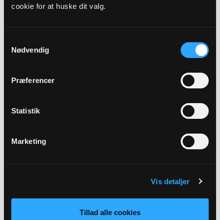
cookie for at huske dit valg.
Præst
Helle Bundgaard Laursen
Samtykkevalg
Nødvendig
Adresse
Skagen Kirke,
Ved Kirken 2,
9990 Skagen
Præferencer
Beskrivelse
Statistik
i Skagen Kirke. En kort morgenandagt med tekstlæsning og
musik.
Marketing
Tilbage
Vis detaljer
Tillad alle cookies