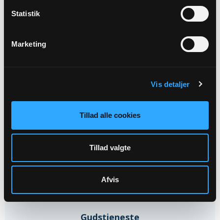
Statistik
10
Marketing
SEP
Torsdagsklubben
Vis detaljer
Sions Kirke kl. 12:00
Tillad alle cookies
Tillad valgte
13
Afvis
SEP
Gudstjeneste