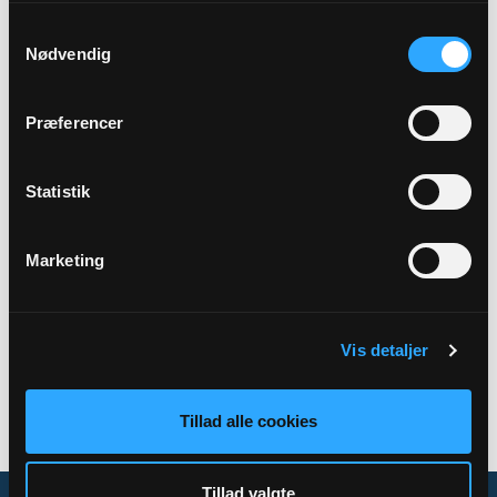
Samtykkevalg
Kirkedag
Nødvendig
19. s. e. trin.
Præferencer
Adresse
Sejerø Kirke,
Mastrupvej 4A,
4592 Sejerø
Statistik
Marketing
Tilbage
Vis detaljer
Tillad alle cookies
Tillad valgte