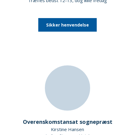
Træffes bedst 12-13, dog ikke fredag
Sikker henvendelse
Overenskomstansat sognepræst
Kirstine Hansen