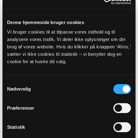
Overenskomstansat sognepræst
Maria Louise Bøg Sørensen
Silkevænget 7
Denne hjemmeside bruger cookies
6040 Egtved
Vi bruger cookies til at tilpasse vores indhold og til
malh@km.dk
analysere vores trafik. Vi deler ikke oplysninger om din
brug af vores website. Hvis du klikker på knappen ’Afvis,’
sætter vi ikke cookies til statistik – vi benytter dog en
Sikker henvendelse
cookie for at huske dit valg.
Samtykkevalg
Nødvendig
Præferencer
Statistik