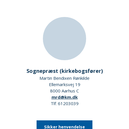
Sognepræst (kirkebogsfører)
Martin Bendixen Rønkilde
Ellemarksvej 19
8000 Aarhus C
mrd@km.dk
Tlf: 61203039
Sikker henvendelse