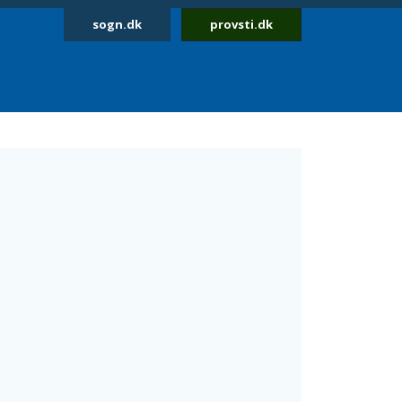
sogn.dk
provsti.dk