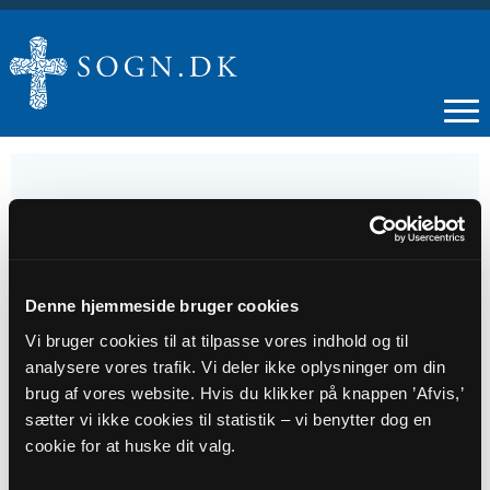
20
JUL
Denne hjemmeside bruger cookies
Vi bruger cookies til at tilpasse vores indhold og til
Gudstjeneste, Onsbjerg Kirke, Juma N. Kruse
analysere vores trafik. Vi deler ikke oplysninger om din
brug af vores website. Hvis du klikker på knappen ’Afvis,’
sætter vi ikke cookies til statistik – vi benytter dog en
Tidspunkt
cookie for at huske dit valg.
kl. 11:00 - 12:00