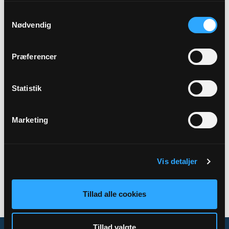
Samtykkevalg
Præst
Nødvendig
Juma Nellemann Kruse
Præferencer
Adresse
Onsbjerg Kirke,
Kirkevej 16,
Onsbjerg,
8305 Samsø
Statistik
Marketing
Tilbage
Vis detaljer
Tillad alle cookies
Tillad valgte