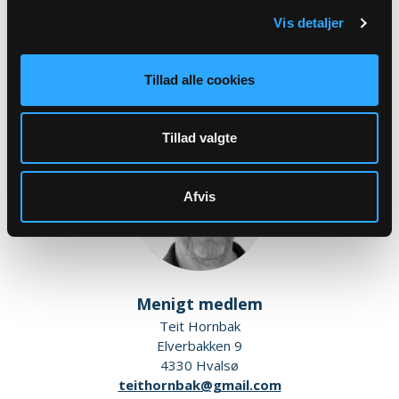
Leddet 5
Vis detaljer
4330 Hvalsø
gert@emerek.com
Tlf: 21472624
Tillad alle cookies
Tillad valgte
Afvis
Menigt medlem
Teit Hornbak
Elverbakken 9
4330 Hvalsø
teithornbak@gmail.com