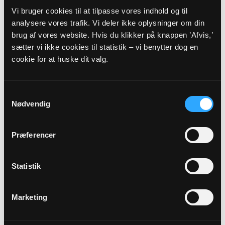
Vi bruger cookies til at tilpasse vores indhold og til
Sekretær
analysere vores trafik. Vi deler ikke oplysninger om din
Per Michael Billing
brug af vores website. Hvis du klikker på knappen ’Afvis,’
Buskevej 6
sætter vi ikke cookies til statistik – vi benytter dog en
4330 Hvalsø
cookie for at huske dit valg.
per@lisogper.dk
Tlf: 30238975
Samtykkevalg
Nødvendig
Præferencer
Statistik
Marketing
Menigt medlem
Gert Emerek Nielsen