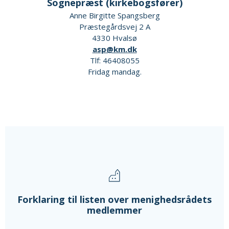
Sognepræst (kirkebogsfører)
Anne Birgitte Spangsberg
Præstegårdsvej 2 A
4330 Hvalsø
asp@km.dk
Tlf: 46408055
Fridag mandag.
Forklaring til listen over menighedsrådets
medlemmer