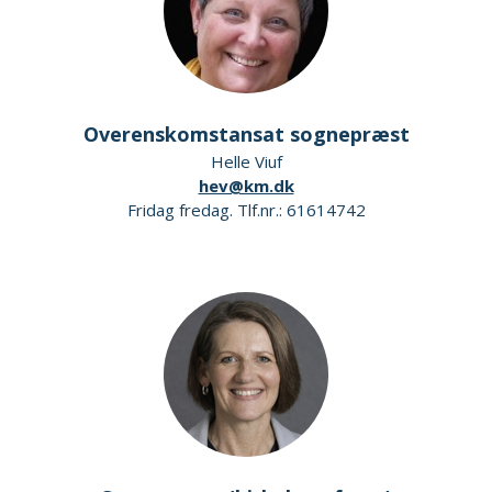
Overenskomstansat sognepræst
Helle Viuf
hev@km.dk
Fridag fredag. Tlf.nr.: 61614742