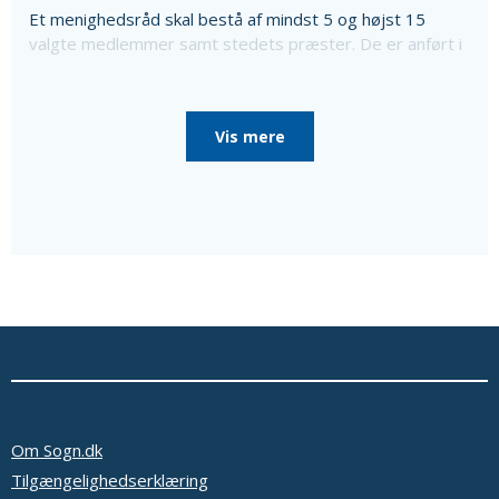
Et menighedsråd skal bestå af mindst 5 og højst 15
valgte medlemmer samt stedets præster. De er anført i
ovenstående liste sammen med oplysning om særlige
poster i menighedsrådet, som de er valgt til, da
menighedsrådet konstituerede sig, til særlige poster
Vis mere
som bl.a. kirkeværge og regnskabsfører.
Disse personer er i så fald nævnt efter de valgte
medlemmer sammen med en oplysning om, at de ikke er
medlemmer af menighedsrådet.
Ud over de valgte medlemmer består menighedsrådet
af tjenestemandsansatte sognepræster samt
overenskomstansatte præster, der er ansat i pastoratet
for mindst et år, som fødte medlemmer.
Oplysninger om præsterne fås ved at vælge linket
'Præster & medarb.' i menuen.
Se eventuelt bekendtgørelse af lov om
menighedsråd på Retsinformation.dk
Om Sogn.dk
Tilgængelighedserklæring