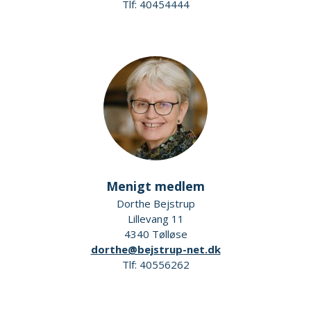
Tlf: 40454444
Menigt medlem
Dorthe Bejstrup
Lillevang 11
4340 Tølløse
dorthe@bejstrup-net.dk
Tlf: 40556262