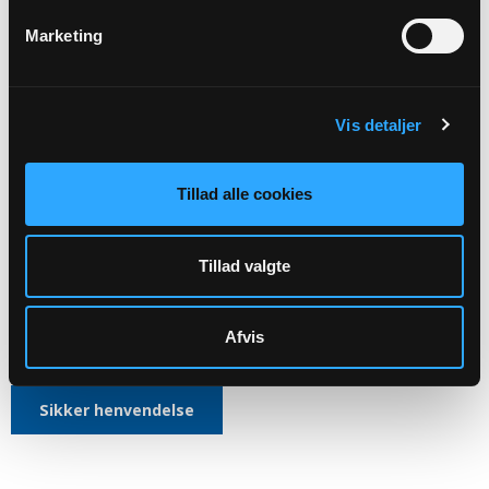
VEDRØRENDE
Marketing
Kirkens ledelse
Aktiviteter
Vis detaljer
Kirkegårdsdrift
Administration mv.
Tillad alle cookies
Skal rettes til menighedsrådet:
Tillad valgte
Sæby-Gershøj Sognes Menighedsråds officiele E-mail:
7181@SOGN.DK
Afvis
CVR: 35506853
Sikker henvendelse