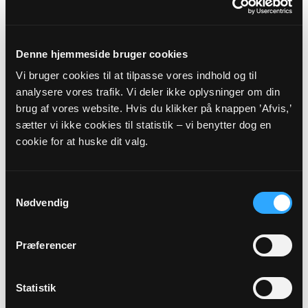
Hornsherredvej 430, 4070 Kirke Hyllinge
Sæby
HRA@KM.DK
Tlf: 46404161
Denne hjemmeside bruger cookies
Vi bruger cookies til at tilpasse vores indhold og til
Træffes bedst tirsdag, onsdag og fredag kl. 9-10 og
analysere vores trafik. Vi deler ikke oplysninger om din
torsdag kl. 17-18. Mandag er kontoret lukket.
brug af vores website. Hvis du klikker på knappen ’Afvis,’
sætter vi ikke cookies til statistik – vi benytter dog en
Sognets officielle E-mail:
cookie for at huske dit valg.
saeby.sognlejre@km.dk
Sikker henvendelse
Samtykkevalg
Nødvendig
Hvis du ønsker at sende os personfølsomme oplysninger
som f.eks. CPR nummer, anbefaler vi, at du laver en sikker
Præferencer
henvendelse.
Statistik
HENVENDELSE