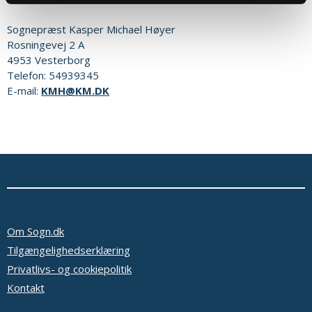
Sognepræst
Kasper Michael Høyer
Rosningevej 2 A
4953
Vesterborg
Telefon:
54939345
E-mail:
KMH@KM.DK
Om Sogn.dk
Tilgængelighedserklæring
Privatlivs- og cookiepolitik
Kontakt