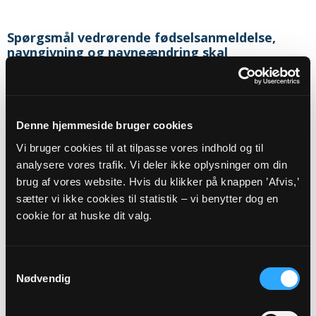
Spørgsmål vedrørende fødselsanmeldelse,
navngivning og navneændring skal
rettes/sendes til:
Sognets officielle email adresse:
ryde.sognlolland@km.dk
Denne hjemmeside bruger cookies
Sikker henvendelse
Vi bruger cookies til at tilpasse vores indhold og til
analysere vores trafik. Vi deler ikke oplysninger om din
brug af vores website. Hvis du klikker på knappen ’Afvis,’
sætter vi ikke cookies til statistik – vi benytter dog en
Eller til:
cookie for at huske dit valg.
Sognepræst
Kasper Michael Høyer
Rosningevej 2 A
Samtykkevalg
4953
Vesterborg
Nødvendig
Telefon:
54939345
E-mail:
KMH@KM.DK