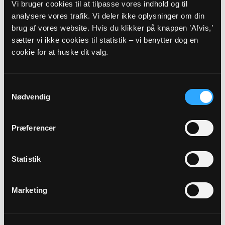
Vi bruger cookies til at tilpasse vores indhold og til
Rorup Kirke, kl. 10:00
Karen Vinther Ringsmose
analysere vores trafik. Vi deler ikke oplysninger om din
brug af vores website. Hvis du klikker på knappen ’Afvis,’
sætter vi ikke cookies til statistik – vi benytter dog en
Alle gudstjenester
cookie for at huske dit valg.
Samtykkevalg
Nødvendig
Arrangementer
Præferencer
14
Statistik
AUG
Marketing
Pilgrimsvandring med sang og bøn
Parkeringspladsen ved Bidstrupskovene ved Avnstrup, kl.
10:00