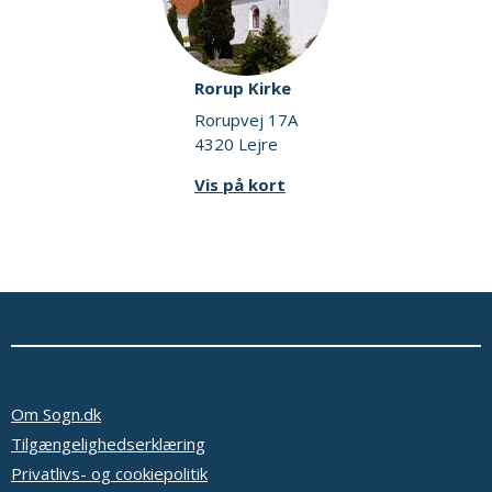
Rorup Kirke
Rorupvej 17A
4320 Lejre
Vis på kort
Om Sogn.dk
Tilgængelighedserklæring
Privatlivs- og cookiepolitik