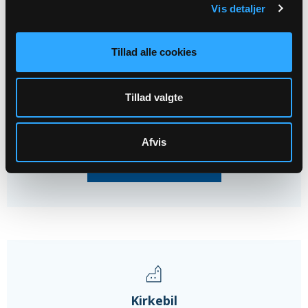
Vis detaljer
01
Tillad alle cookies
SEP
Tillad valgte
Sangbulant: et kor, der rykker ud
Glim Kirke, kl. 17:00
Afvis
Alle arrangementer
Kirkebil