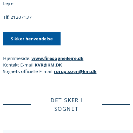
Lejre
Tlf: 21207137
Sikker henvendelse
Hjemmeside:
www.firesogneilejre.dk
Kontakt E-mail:
KVR@KM.DK
Sognets officielle E-mail:
rorup.sogn@km.dk
DET SKER I
SOGNET