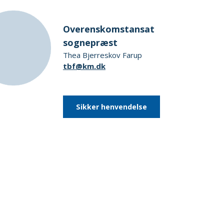
Overenskomstansat
sognepræst
Thea Bjerreskov Farup
tbf@km.dk
Sikker henvendelse