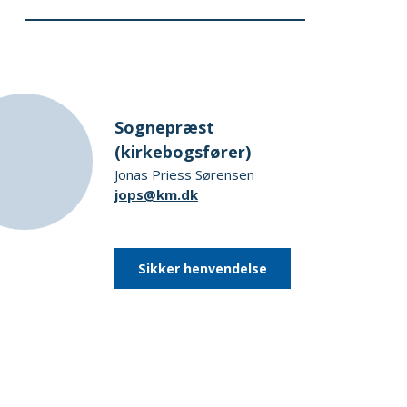
Sognepræst
(kirkebogsfører)
Jonas Priess Sørensen
jops@km.dk
Sikker henvendelse