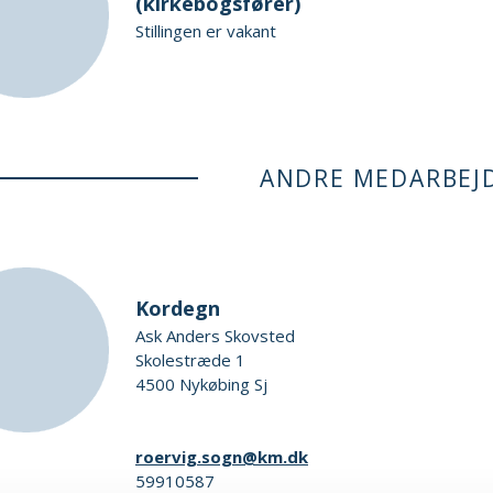
(kirkebogsfører)
Stillingen er vakant
ANDRE MEDARBEJ
Kordegn
Ask Anders Skovsted
Skolestræde 1
4500 Nykøbing Sj
roervig.sogn@km.dk
59910587