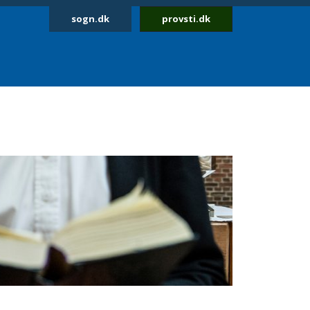
sogn.dk
provsti.dk