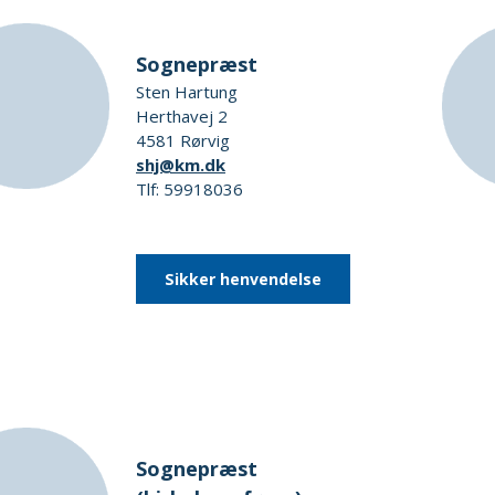
Sognepræst
Sten Hartung
Herthavej 2
4581 Rørvig
shj@km.dk
Tlf: 59918036
Sikker henvendelse
Sognepræst