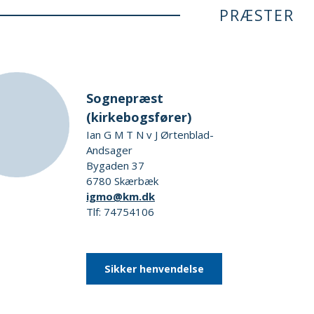
PRÆSTER
Sognepræst
(kirkebogsfører)
Ian G M T N v J Ørtenblad-
Andsager
Bygaden 37
6780 Skærbæk
igmo@km.dk
Tlf: 74754106
Sikker henvendelse