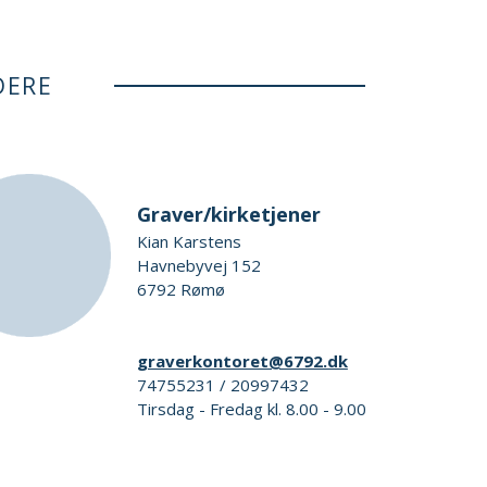
DERE
Graver/kirketjener
Kian Karstens
Havnebyvej 152
6792 Rømø
graverkontoret@6792.dk
74755231 / 20997432
Tirsdag - Fredag kl. 8.00 - 9.00