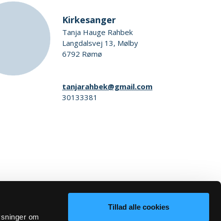
Kirkesanger
Tanja Hauge Rahbek
Langdalsvej 13, Mølby
6792 Rømø
tanjarahbek@gmail.com
30133381
Tillad alle cookies
lysninger om