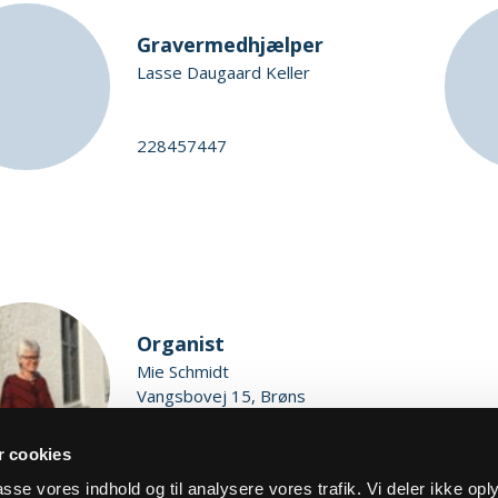
Gravermedhjælper
Lasse Daugaard Keller
228457447
Organist
Mie Schmidt
Vangsbovej 15, Brøns
6780 Skærbæk
 cookies
lpasse vores indhold og til analysere vores trafik. Vi deler ikke op
frumie@live.dk