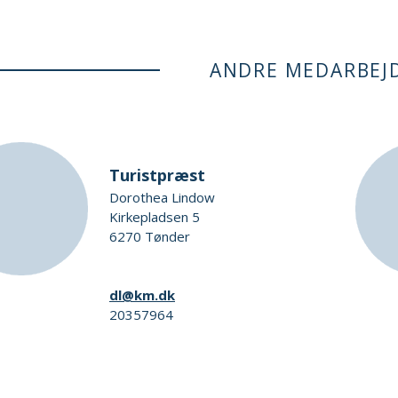
ANDRE MEDARBEJ
Turistpræst
Dorothea Lindow
Kirkepladsen 5
6270 Tønder
dl@km.dk
20357964