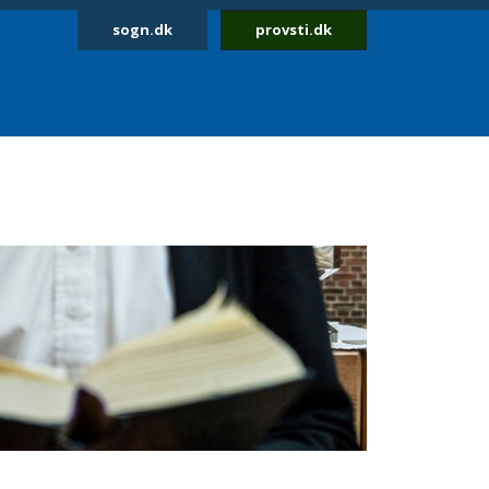
sogn.dk
provsti.dk