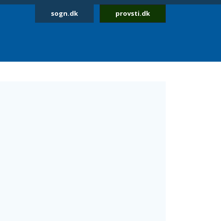
sogn.dk
provsti.dk