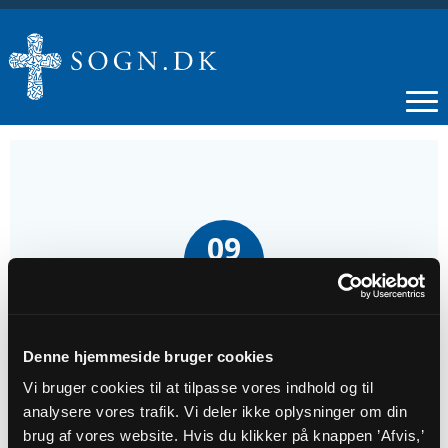
09
OKT
Morgensang i kirken og efterfølgende kaffe i
foyeren i kirkehuset
Denne hjemmeside bruger cookies
Vi bruger cookies til at tilpasse vores indhold og til
analysere vores trafik. Vi deler ikke oplysninger om din
Tidspunkt
brug af vores website. Hvis du klikker på knappen ’Afvis,’
kl. 09:00 - 10:15