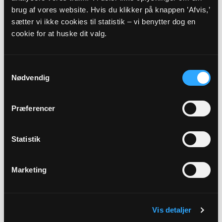
Gudstjeneste v/Margrethe Koch
brug af vores website. Hvis du klikker på knappen ’Afvis,’
Ringkøbing Kirke, kl. 10:30
sætter vi ikke cookies til statistik – vi benytter dog en
Margrethe Dahlerup Koch
cookie for at huske dit valg.
Alle gudstjenester
Samtykkevalg
Nødvendig
Præferencer
Arrangementer
Statistik
06
Marketing
AUG
Vægterandagt
Vis detaljer
Ringkøbing Kirke, kl. 21:00