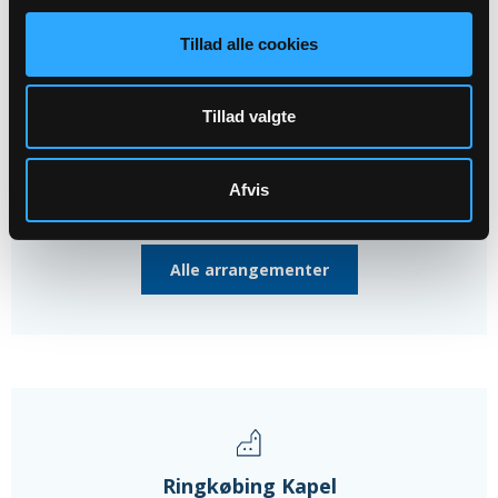
Tillad alle cookies
13
AUG
Tillad valgte
Vægterandagt
Afvis
Ringkøbing Kirke, kl. 21:00
Alle arrangementer
Ringkøbing Kapel