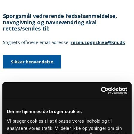
Spørgsmål vedrørende fødselsanmeldelse,
navngivning og navneændring skal
rettes/sendes til:
Sognets officielle email adresse:
resen.sognskive@km.dk
Sikker henvendelse
Eller til:
Resen Kirke
Kirkevej 25A
Denne hjemmeside bruger cookies
7800
Skive
Vi bruger cookies til at tilpasse vores indhold og til
Hjemmeside:
https://www.resensogn.dk
analysere vores trafik. Vi deler ikke oplysninger om din