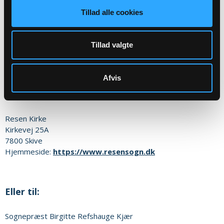
Tillad alle cookies
Sognets officielle email adresse:
resen.sognskive@km.dk
Tillad valgte
Sikker henvendelse
Afvis
Eller til:
Resen Kirke
Kirkevej 25A
7800
Skive
Hjemmeside:
https://www.resensogn.dk
Eller til:
Sognepræst
Birgitte Refshauge Kjær