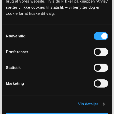
brug af vores website. Hvis du klikker på knappen ’Afvis,’
sætter vi ikke cookies til statistik – vi benytter dog en
Eller til:
cookie for at huske dit valg.
Sognepræst
Birgitte Refshauge Kjær
Kirkevej 25 B
Samtykkevalg
7800
Skive
Nødvendig
Telefon:
23957404
E-mail:
BKRK@KM.DK
Præferencer
Dog skal eventuelle spørgsmål vedrørende
Statistik
faderskab rettes til:
Marketing
Hjemmeside:
Familieretshuset
Spørgsmål vedrørende dødsfald og begravelse
skal rettes/sendes til
Vis detaljer
begravelsesmyndigheden: