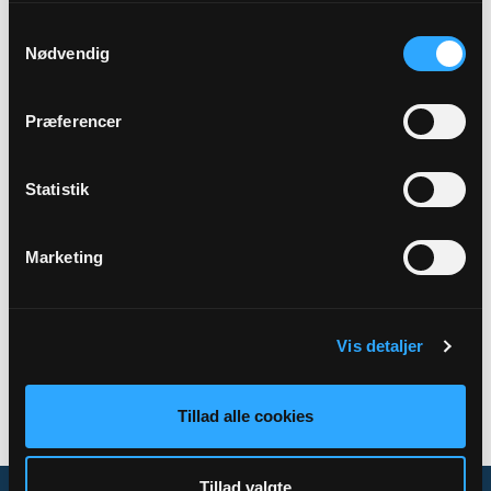
Samtykkevalg
Præst
Nødvendig
Birgitte Refshauge Kjær
Præferencer
Adresse
Resen Kirke,
Kirkevej 25A,
7800 Skive
Statistik
Marketing
Tilbage
Vis detaljer
Tillad alle cookies
Tillad valgte