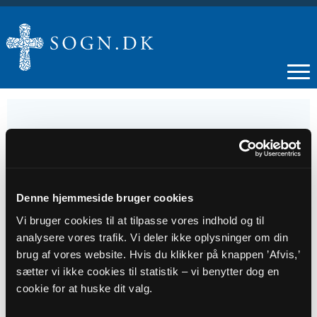
21
JUN
Denne hjemmeside bruger cookies
Vi bruger cookies til at tilpasse vores indhold og til
R Gudstj. Resen v/BRK
analysere vores trafik. Vi deler ikke oplysninger om din
brug af vores website. Hvis du klikker på knappen ’Afvis,’
sætter vi ikke cookies til statistik – vi benytter dog en
Tidspunkt
cookie for at huske dit valg.
kl. 10:15 - 11:30