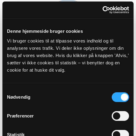
Denne hjemmeside bruger cookies
Vi bruger cookies til at tilpasse vores indhold og til
analysere vores trafik. Vi deler ikke oplysninger om din
Kirkeværge
brug af vores website. Hvis du klikker på knappen ’Afvis,’
sætter vi ikke cookies til statistik – vi benytter dog en
Anne-Grethe Juul Nielsen
cookie for at huske dit valg.
Ellingevej 23
Refsvindinge
5853 Ørbæk
Samtykkevalg
Nødvendig
Præferencer
Statistik