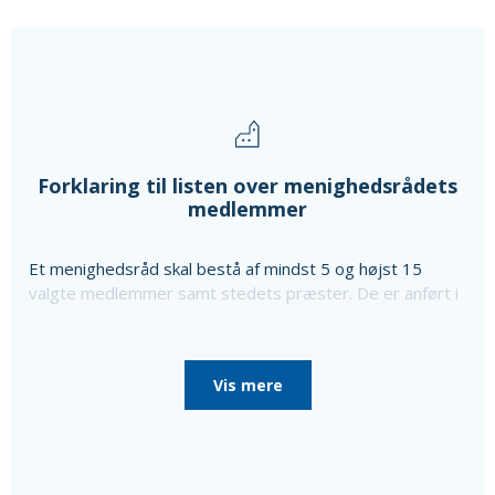
Forklaring til listen over menighedsrådets
medlemmer
Et menighedsråd skal bestå af mindst 5 og højst 15
valgte medlemmer samt stedets præster. De er anført i
ovenstående liste sammen med oplysning om særlige
poster i menighedsrådet, som de er valgt til, da
menighedsrådet konstituerede sig, til særlige poster
Vis mere
som bl.a. kirkeværge og regnskabsfører.
Disse personer er i så fald nævnt efter de valgte
medlemmer sammen med en oplysning om, at de ikke er
medlemmer af menighedsrådet.
Ud over de valgte medlemmer består menighedsrådet