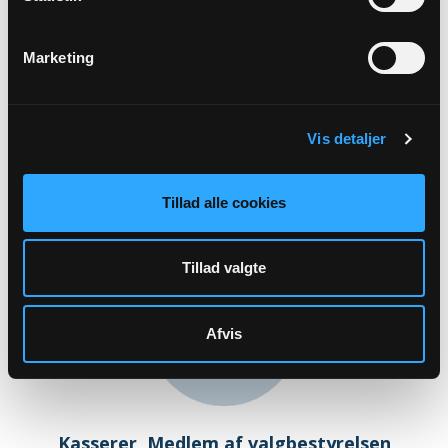
Marketing
Menigt medlem
Klaus Ankjær
Banemarken 21D
Vis detaljer
Refsvindinge
5853 Ørbæk
Tillad alle cookies
Tillad valgte
Afvis
Kasserer, Medlem af valgbestyrelsen