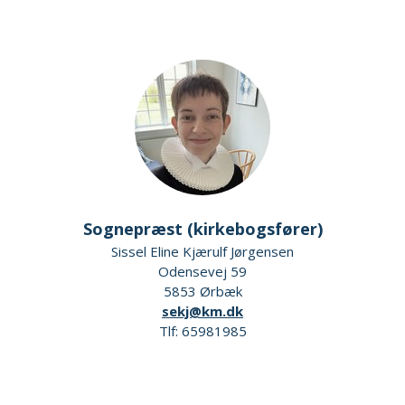
Sognepræst (kirkebogsfører)
Sissel Eline Kjærulf Jørgensen
Odensevej 59
5853 Ørbæk
sekj@km.dk
Tlf: 65981985