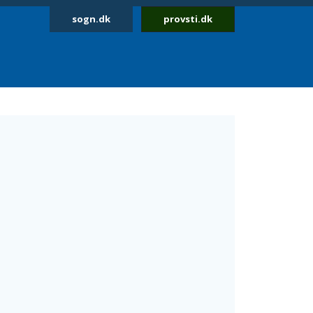
sogn.dk
provsti.dk