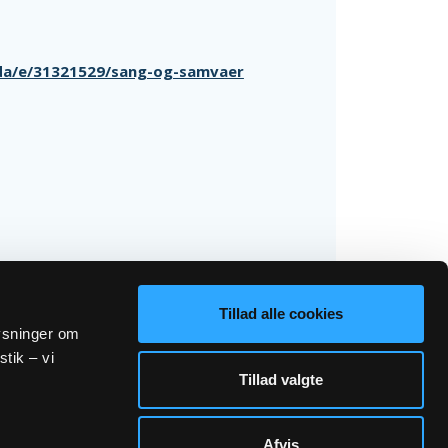
/da/e/31321529/sang-og-samvaer
Tillad alle cookies
lysninger om
stik – vi
Tillad valgte
Afvis