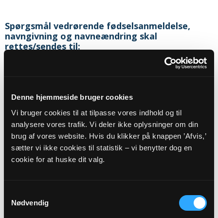
Spørgsmål vedrørende fødselsanmeldelse,
navngivning og navneændring skal
rettes/sendes til:
Sognets officielle email adresse:
raaby.sogn@km.dk
Denne hjemmeside bruger cookies
Sikker henvendelse
Vi bruger cookies til at tilpasse vores indhold og til
analysere vores trafik. Vi deler ikke oplysninger om din
brug af vores website. Hvis du klikker på knappen ’Afvis,’
Eller til:
sætter vi ikke cookies til statistik – vi benytter dog en
cookie for at huske dit valg.
Sognepræst
Lone Kjær Nyeng
Haldvej 8 A
Hald
Samtykkevalg
8983
Gjerlev J
Nødvendig
Telefon:
20154342