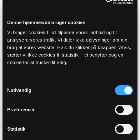
251008_MR_OTH_beslutningsprotokol.pdf
28. august 2025
Denne hjemmeside bruger cookies
Vi bruger cookies til at tilpasse vores indhold og til
28. august 2025
analysere vores trafik. Vi deler ikke oplysninger om din
25. juni 2025
brug af vores website. Hvis du klikker på knappen ’Afvis,’
sætter vi ikke cookies til statistik – vi benytter dog en
Beslutningsprotokol 25. juni 2025
cookie for at huske dit valg.
21. maj 2025
Beslutningsprotokol 21. maj 2025
Samtykkevalg
Nødvendig
8. april 2025
Beslutningsprotokol 8. april 2025
Præferencer
26. februar 2025
Statistik
Beslutningsprotokol 26. februar 2025