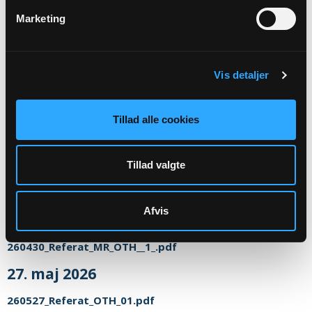
15. januar 2025
Marketing
Beslutningsprotokol 15. januar 2025
13. november 2024
Vis detaljer
Konstituerende_menighedsraadsmoede_2024.11.13.pdf
24. oktober 2024
Tillad alle cookies
24. oktober 2024
25.marts 2026 Beslutningsprotokol
Tillad valgte
260325_Referat__MR_OTH.pdf
Afvis
30.april 26
260430_Referat_MR_OTH__1_.pdf
27. maj 2026
260527_Referat_OTH_01.pdf