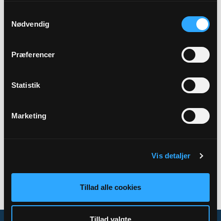
Samtykkevalg
Sted
Nødvendig
Krejbjerg Kulturhus
Præferencer
Beskrivelse
En formiddag med morgensang ved Jens Hvidtfeldt.
Statistik
Marketing
Tilbage
Vis detaljer
Tillad alle cookies
Tillad valgte