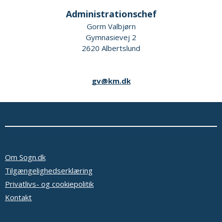
Administrationschef
Gorm Valbjørn
Gymnasievej 2
2620 Albertslund
gv@km.dk
Om Sogn.dk
Tilgængelighedserklæring
Privatlivs- og cookiepolitik
Kontakt