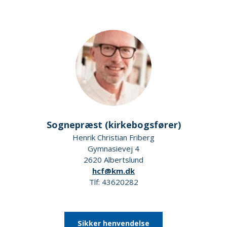
Sognepræst (kirkebogsfører)
Henrik Christian Friberg
Gymnasievej 4
2620 Albertslund
hcf@km.dk
Tlf: 43620282
Sikker henvendelse