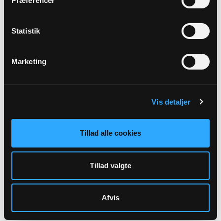
Præferencer
Sikker henvendelse
Statistik
Marketing
Vis detaljer
Tillad alle cookies
Sognepræst
Tillad valgte
Betina Bolvig Frøkjær
bbf@km.dk
Afvis
Tlf: 51858808