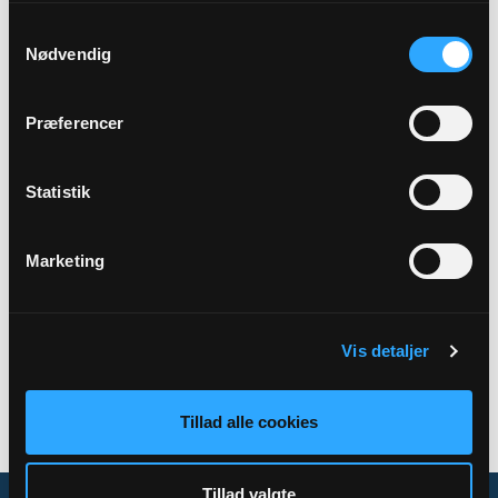
Samtykkevalg
Præst
Nødvendig
Sophie-Lønne Reil Hundebøll
Præferencer
Sted
Vor frue kirke
Statistik
Marketing
Tilbage
Vis detaljer
Tillad alle cookies
Tillad valgte