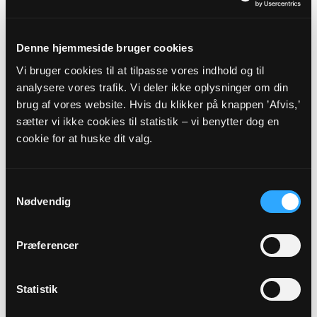
Spørgsmål vedrørende fødselsanmeldelse,
Denne hjemmeside bruger cookies
navngivning og navneændring skal
rettes/sendes til:
Vi bruger cookies til at tilpasse vores indhold og til
analysere vores trafik. Vi deler ikke oplysninger om din
Sognets officielle email adresse:
oestermarie.sogn@km.dk
brug af vores website. Hvis du klikker på knappen ’Afvis,’
sætter vi ikke cookies til statistik – vi benytter dog en
cookie for at huske dit valg.
Sikker henvendelse
Samtykkevalg
Nødvendig
Eller til:
Præferencer
Dog skal eventuelle spørgsmål vedrørende
Statistik
faderskab rettes til: