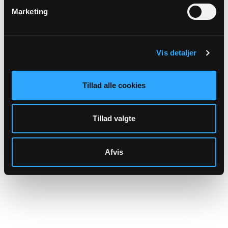
Marketing
Hjemmeside:
Familieretshuset
Spørgsmål vedrørende dødsfald og begravelse
skal rettes/sendes til
Vis detaljer
begravelsesmyndigheden:
Tillad alle cookies
Sognets officielle email adresse:
oestermarie.sogn@km.dk
Tillad valgte
Sikker henvendelse
Afvis
Eller til: