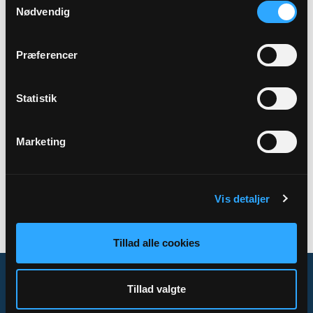
Nødvendig
Adresse
Sognegården Østermarie,
Godthåbsvej 33,
3751
Præferencer
Østermarie
Statistik
Tilbage
Marketing
Vis detaljer
Tillad alle cookies
Tillad valgte