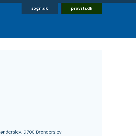
sogn.dk
provsti.dk
rønderslev,
9700 Brønderslev