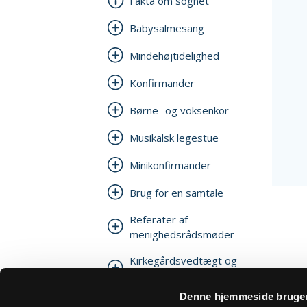
Fakta om sognet
Babysalmesang
Mindehøjtidelighed
Konfirmander
Børne- og voksenkor
Musikalsk legestue
Minikonfirmander
Brug for en samtale
Referater af
menighedsrådsmøder
Kirkegårdsvedtægt og
takster
Denne hjemmeside bruger
Kirkegården