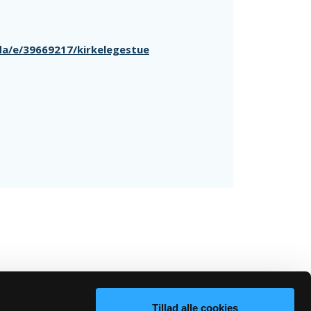
da/e/39669217/kirkelegestue
Tillad alle cookies