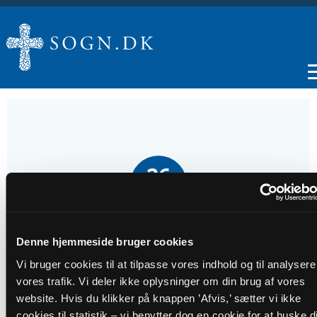
26
SEP
Morgensang
Denne hjemmeside bruger cookies
Vi bruger cookies til at tilpasse vores indhold og til analysere
Tidspunkt
vores trafik. Vi deler ikke oplysninger om din brug af vores
kl. 09:00
website. Hvis du klikker på knappen ’Afvis,’ sætter vi ikke
cookies til statistik – vi benytter dog en cookie for at huske di