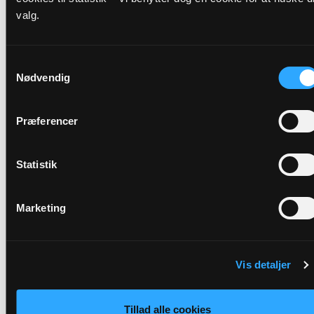
valg.
Adresse
Øster Brønderslev Kirke,
Elmevej 74,
Øster Brønderslev,
9700 Brønderslev
Samtykkevalg
Nødvendig
Link
Se mere:
Præferencer
https://landing.churchdesk.com/da/e/39669228/morgen
Statistik
Tilbage
Marketing
Vis detaljer
Tillad alle cookies