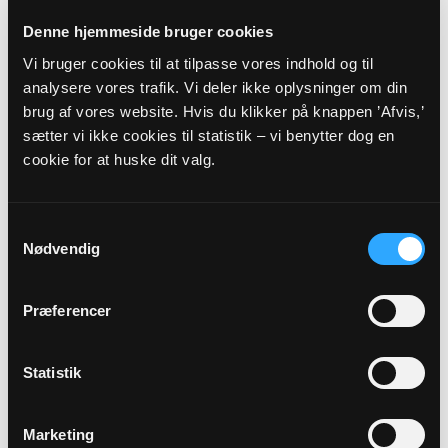
Nielsen
Ginnerupvej 31, 7860 Spøttrup
Denne hjemmeside bruger cookies
ESTN@KM.DK
Vi bruger cookies til at tilpasse vores indhold og til
Tlf: 29623546
analysere vores trafik. Vi deler ikke oplysninger om din
Sognets officielle E-mail:
brug af vores website. Hvis du klikker på knappen ’Afvis,’
oesterassels-blidstrup.sogn@km.dk
sætter vi ikke cookies til statistik – vi benytter dog en
cookie for at huske dit valg.
Sikker henvendelse
Samtykkevalg
Hvis du ønsker at sende os personfølsomme oplysninger
Nødvendig
som f.eks. CPR nummer, anbefaler vi, at du laver en sikker
henvendelse.
Præferencer
HENVENDELSE
VEDRØRENDE
Statistik
Marketing
Kirkens ledelse