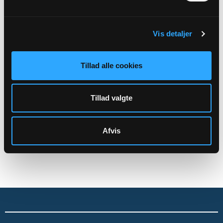
Aktiviteter
Kirkegårdsdrift
Vis detaljer
Administration mv.
Skal rettes til menighedsrådet:
Tillad alle cookies
Assels-Blidstrup Sognes Menighedsråds officiele E-mail:
9328@SOGN.DK
Tillad valgte
CVR: 34686688
Afvis
Sikker henvendelse