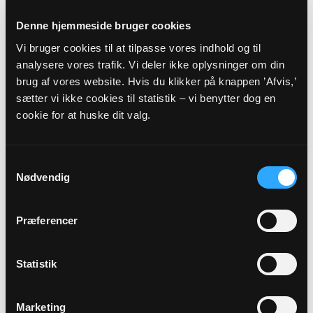
Denne hjemmeside bruger cookies
Vi bruger cookies til at tilpasse vores indhold og til
Sekretær, Medlem af valgbestyrelsen
analysere vores trafik. Vi deler ikke oplysninger om din
Bodil Christensen Haller
brug af vores website. Hvis du klikker på knappen ’Afvis,’
Øsby Stadionvej 23
sætter vi ikke cookies til statistik – vi benytter dog en
Øsby
cookie for at huske dit valg.
6100 Haderslev
bodilhaller@stofanet.dk
Tlf: 23678630
Samtykkevalg
Nødvendig
Præferencer
Statistik
Marketing