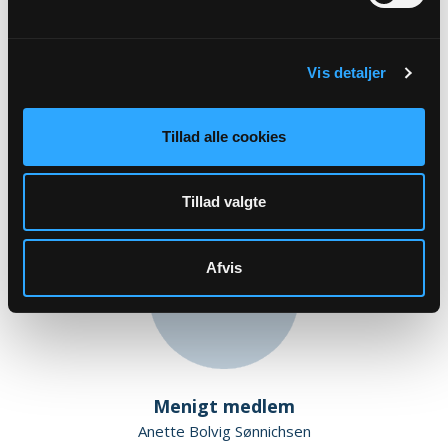
Personaleansvarlig
Frank Zarp Truelsen
Vis detaljer
Øsby Kirkevej 8
6100 Haderslev
frankzarp@gmail.com
Tillad alle cookies
Tlf: 61714034
Tillad valgte
Afvis
Menigt medlem
Anette Bolvig Sønnichsen