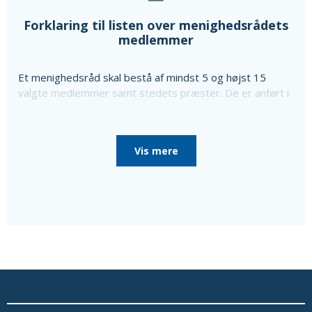
Forklaring til listen over menighedsrådets
medlemmer
Et menighedsråd skal bestå af mindst 5 og højst 15
valgte medlemmer samt stedets præster. De er anført i
ovenstående liste sammen med oplysning om særlige
poster i menighedsrådet, som de er valgt til, da
menighedsrådet konstituerede sig, til særlige poster
Vis mere
som bl.a. kirkeværge og regnskabsfører.
Disse personer er i så fald nævnt efter de valgte
medlemmer sammen med en oplysning om, at de ikke er
medlemmer af menighedsrådet.
Ud over de valgte medlemmer består menighedsrådet
af tjenestemandsansatte sognepræster samt
overenskomstansatte præster, der er ansat i pastoratet
for mindst et år, som fødte medlemmer.
Oplysninger om præsterne fås ved at vælge linket
'Præster & medarb.' i menuen.